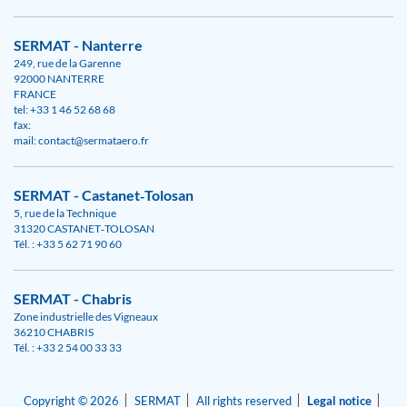
SERMAT - Nanterre
249, rue de la Garenne
92000 NANTERRE
FRANCE
tel: +33 1 46 52 68 68
fax:
mail: contact@sermataero.fr
SERMAT - Castanet‑Tolosan
5, rue de la Technique
31320 CASTANET‑TOLOSAN
Tél. : +33 5 62 71 90 60
SERMAT - Chabris
Zone industrielle des Vigneaux
36210 CHABRIS
Tél. : +33 2 54 00 33 33
Copyright © 2026
SERMAT
All rights reserved
Legal notice