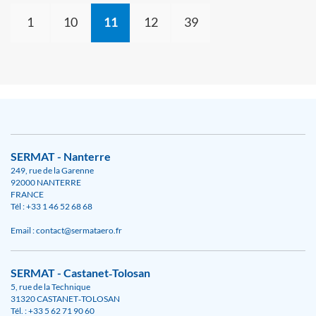
1
10
11
12
39
SERMAT - Nanterre
249, rue de la Garenne
92000 NANTERRE
FRANCE
Tél : +33 1 46 52 68 68
Email : contact@sermataero.fr
SERMAT - Castanet‑Tolosan
5, rue de la Technique
31320 CASTANET‑TOLOSAN
Tél. : +33 5 62 71 90 60