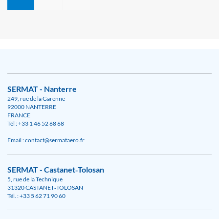
SERMAT - Nanterre
249, rue de la Garenne
92000 NANTERRE
FRANCE
Tél : +33 1 46 52 68 68
Email : contact@sermataero.fr
SERMAT - Castanet‑Tolosan
5, rue de la Technique
31320 CASTANET‑TOLOSAN
Tél. : +33 5 62 71 90 60