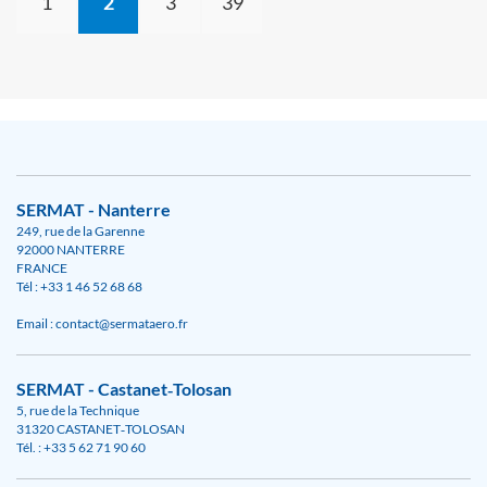
1
2
3
39
SERMAT - Nanterre
249, rue de la Garenne
92000 NANTERRE
FRANCE
Tél : +33 1 46 52 68 68
Email : contact@sermataero.fr
SERMAT - Castanet‑Tolosan
5, rue de la Technique
31320 CASTANET‑TOLOSAN
Tél. : +33 5 62 71 90 60