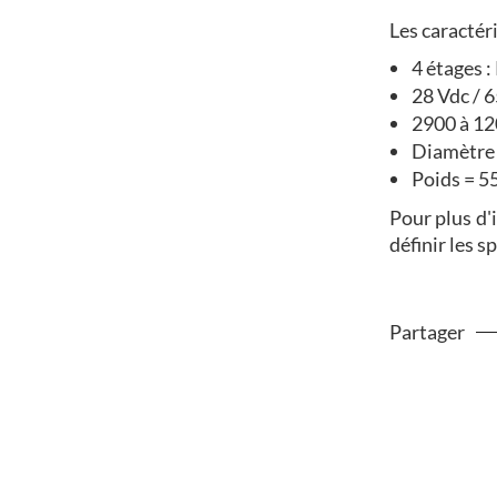
Les caractér
4 étages 
28 Vdc / 
2900 à 12
Diamètre
Poids = 5
Pour plus d'
définir les s
Partager