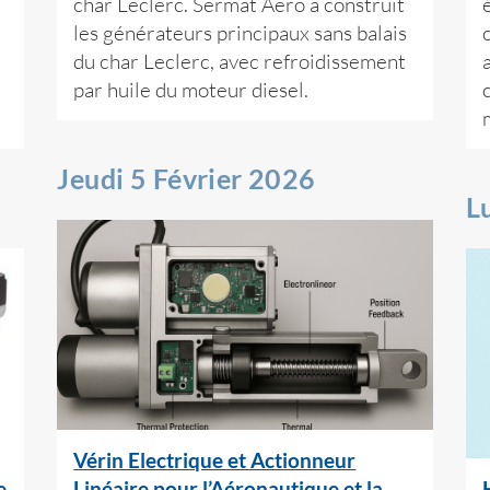
char Leclerc. Sermat Aero a construit
les générateurs principaux sans balais
du char Leclerc, avec refroidissement
par huile du moteur diesel.
Jeudi 5 Février 2026
L
Vérin Electrique et Actionneur
e
Linéaire pour l’Aéronautique et la