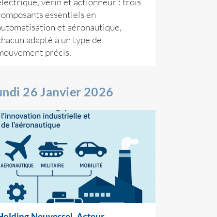
électrique, vérin et actionneur : trois
composants essentiels en
automatisation et aéronautique,
chacun adapté à un type de
mouvement précis.
undi 26 Janvier 2026
Holding Neuvessel, Acteur