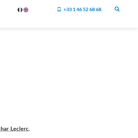
+33 1 46 52 68 68
char Leclerc
,