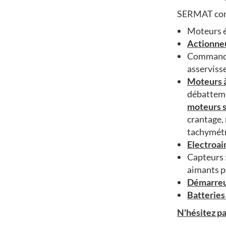
SERMAT conço
Moteurs é
Actionneu
Commandes
asserviss
Moteurs à
débatteme
moteurs s
crantage,
tachymét
Electroa
Capteurs 
aimants p
Démarreu
Batteries
N'hésitez p