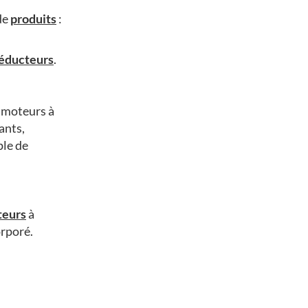
de
produits
:
éducteurs
.
, moteurs à
ants,
ple de
teurs
à
orporé.