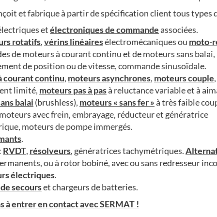
it et fabrique à partir de spécification client tous types 
lectriques et
électroniques de commande
associées.
rs rotatifs
,
vérins linéaires
électromécaniques ou
moto-r
 de moteurs à courant continu et de moteurs sans balai,
ement de position ou de vitesse, commande sinusoïdale.
 courant continu
,
moteurs asynchrones
,
moteurs couple
nt limité,
moteurs pas à pas
à reluctance variable et à aim
ans balai
(brushless),
moteurs « sans fer »
à très faible cou
 moteurs avec frein, embrayage, réducteur et génératrice
rique, moteurs de pompe immergés.
imants
.
:
RVDT
,
résolveurs
, génératrices tachymétriques.
Alterna
ermanents, ou à rotor bobiné, avec ou sans redresseur inc
rs électriques
.
 de secours
et chargeurs de batteries.
as à entrer en contact avec SERMAT !