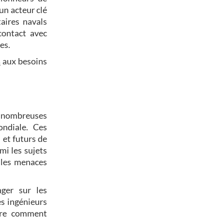
un acteur clé
aires navals
contact avec
es.
s
aux besoins
e nombreuses
ndiale. Ces
 et futurs de
mi les sujets
elles menaces
nger sur les
es ingénieurs
ndre comment