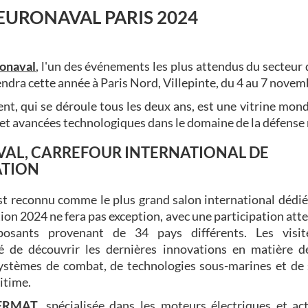
EURONAVAL PARIS 2024
onaval
, l'un des événements les plus attendus du secteur 
iendra cette année à Paris Nord, Villepinte, du 4 au 7 nove
t, qui se déroule tous les deux ans, est une vitrine mond
et avancées technologiques dans le domaine de la défense
AL, CARREFOUR INTERNATIONAL DE
ATION
t reconnu comme le plus grand salon international dédié
ition 2024 ne fera pas exception, avec une participation att
osants provenant de 34 pays différents. Les visit
té de découvrir les dernières innovations en matière d
systèmes de combat, de technologies sous-marines et de 
itime.
ERMAT
, spécialisée dans les moteurs électriques et ac