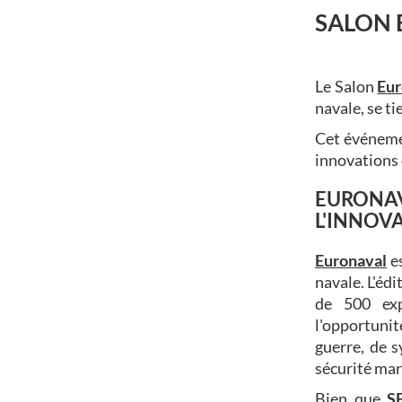
SALON 
Le Salon
Eur
navale, se t
Cet événemen
innovations 
EURONAV
L'INNOV
Euronaval
es
navale. L'éd
de 500 exp
l'opportuni
guerre, de 
sécurité mar
Bien que
S