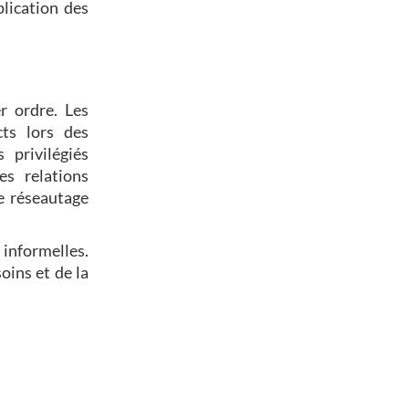
plication des
r ordre. Les
cts lors des
privilégiés
es relations
de réseautage
 informelles.
oins et de la