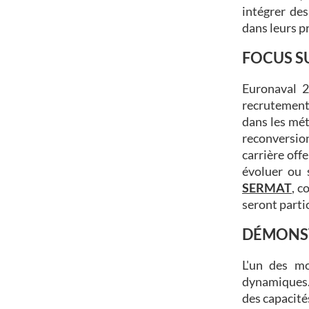
intégrer de
dans leurs p
FOCUS S
Euronaval 2
recrutement.
dans les mét
reconversion
carrière off
évoluer ou 
SERMAT
, c
seront parti
DÉMONS
L'un des m
dynamiques. 
des capacit