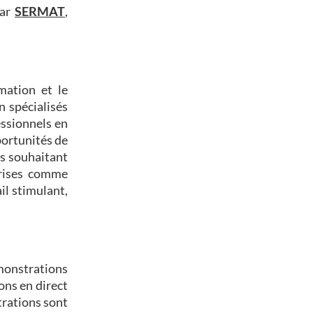
par
SERMAT
,
mation et le
n spécialisés
essionnels en
portunités de
rs souhaitant
prises comme
il stimulant,
onstrations
ons en direct
rations sont