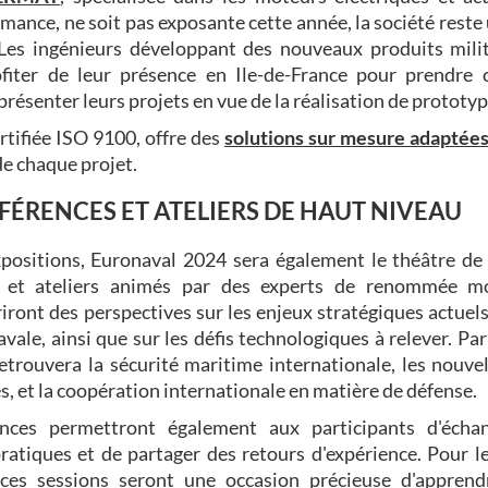
mance, ne soit pas exposante cette année, la société reste 
 Les ingénieurs développant des nouveaux produits milit
fiter de leur présence en Ile-de-France pour prendre 
présenter leurs projets en vue de la réalisation de prototyp
ertifiée ISO 9100, offre des
solutions sur mesure adaptée
de chaque projet.
FÉRENCES ET ATELIERS DE HAUT NIVEAU
xpositions, Euronaval 2024 sera également le théâtre d
s et ateliers animés par des experts de renommée mo
riront des perspectives sur les enjeux stratégiques actuels
avale, ainsi que sur les défis technologiques à relever. Par
etrouvera la sécurité maritime internationale, les nouv
, et la coopération internationale en matière de défense.
nces permettront également aux participants d'écha
ratiques et de partager des retours d'expérience. Pour l
, ces sessions seront une occasion précieuse d'appre