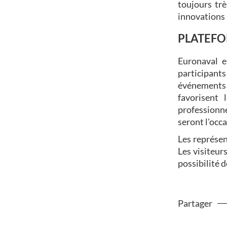
toujours trè
innovations 
PLATEFO
Euronaval e
participant
événements
favorisent 
professionne
seront l'occ
Les représe
Les visiteur
possibilité d
Partager