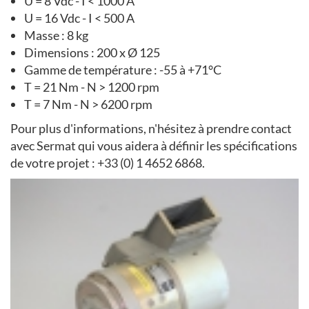
U = 8 Vdc - I < 1000 A
U = 16 Vdc - I < 500 A
Masse : 8 kg
Dimensions : 200 x Ø 125
Gamme de température : -55 à +71°C
T = 21 Nm - N > 1200 rpm
T = 7 Nm - N > 6200 rpm
Pour plus d'informations, n'hésitez à prendre contact
avec Sermat qui vous aidera à définir les spécifications
de votre projet : +33 (0) 1 4652 6868.