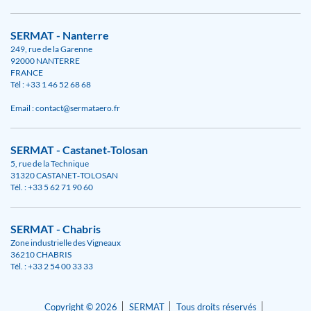
SERMAT - Nanterre
249, rue de la Garenne
92000 NANTERRE
FRANCE
Tél : +33 1 46 52 68 68
Email : contact@sermataero.fr
SERMAT - Castanet‑Tolosan
5, rue de la Technique
31320 CASTANET‑TOLOSAN
Tél. : +33 5 62 71 90 60
SERMAT - Chabris
Zone industrielle des Vigneaux
36210 CHABRIS
Tél. : +33 2 54 00 33 33
Copyright © 2026
SERMAT
Tous droits réservés