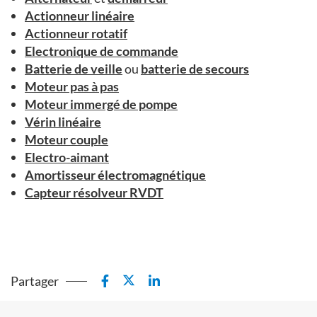
Actionneur linéaire
Actionneur rotatif
Electronique de commande
Batterie de veille
ou
batterie de secours
Moteur pas à pas
Moteur immergé de pompe
Vérin linéaire
Moteur couple
Electro-aimant
Amortisseur électromagnétique
Capteur résolveur RVDT
Partager