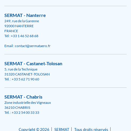
SERMAT - Nanterre
249, rue de la Garenne
92000 NANTERRE
FRANCE
Tél : +33 1 46 52 68 68
Email : contact@sermataero.fr
SERMAT - Castanet‑Tolosan
5, rue de la Technique
31320 CASTANET‑TOLOSAN
Tél. : +33 5 62 71 90 60
SERMAT - Chabris
Zone industrielle des Vigneaux
36210 CHABRIS
Tél. : +33 2 54 00 33 33
Copyright © 2026
SERMAT
Tous droits réservés