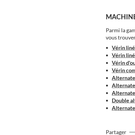
MACHINE
Parmi la ga
vous trouver
Vérin lin
Vérin liné
Vérin d'o
Vérin co
Alternate
Alternate
Alternate
Double al
Alternate
Partager