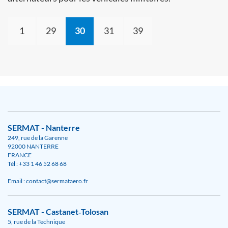
1
29
30
31
39
SERMAT - Nanterre
249, rue de la Garenne
92000 NANTERRE
FRANCE
Tél : +33 1 46 52 68 68
Email : contact@sermataero.fr
SERMAT - Castanet‑Tolosan
5, rue de la Technique