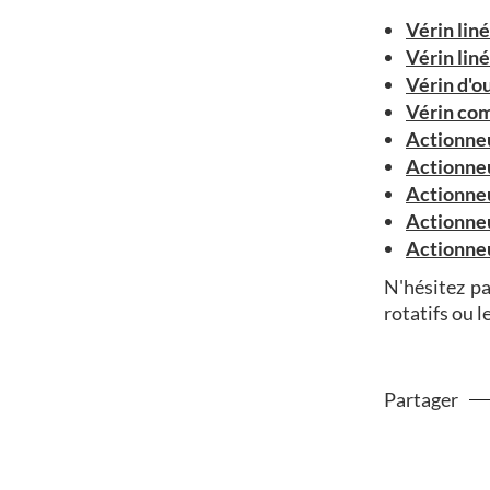
Vérin lin
Vérin liné
Vérin d'o
Vérin co
Actionneu
Actionne
Actionneu
Actionneu
Actionneu
N'hésitez p
rotatifs ou l
Partager