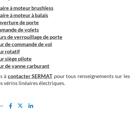
éaire à moteur brushless
aire à moteur à balais
uverture de porte
mmande de volets
rs de verrouillage de porte
ur de commande de vol
r rotatif
r siège pilote
r de vanne carburant
as à
contacter SERMAT
pour tous renseignements sur les
es vérins linéaires électriques.