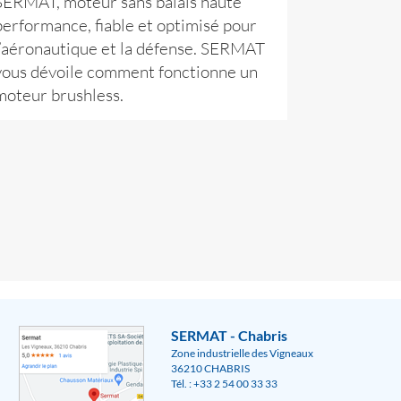
SERMAT, moteur sans balais haute
performance, fiable et optimisé pour
l’aéronautique et la défense. SERMAT
vous dévoile comment fonctionne un
moteur brushless.
SERMAT - Chabris
Zone industrielle des Vigneaux
36210 CHABRIS
Tél. : +33 2 54 00 33 33