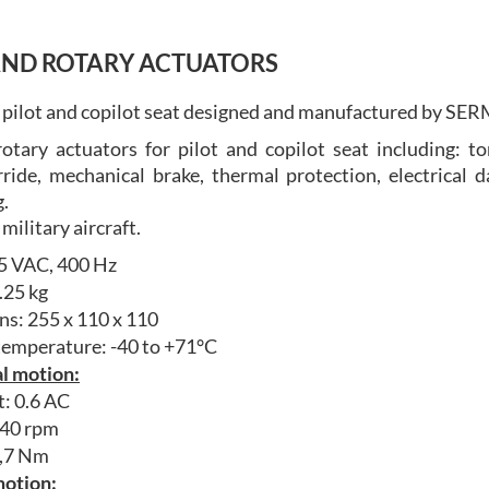
AND ROTARY ACTUATORS
 pilot and copilot seat designed and manufactured by SE
otary actuators for pilot and copilot seat including: to
ride, mechanical brake, thermal protection, electrical
g.
military aircraft.
15 VAC, 400 Hz
.25 kg
s: 255 x 110 x 110
emperature: -40 to +71°C
l motion:
: 0.6 AC
 40 rpm
3,7 Nm
motion: