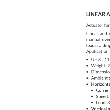
LINEAR 
Actuator for
Linear and r
manual over
load is aidin
Application: 
U = 3 x 1
Weight: 2
Dimension
Ambient t
Horizonta
Current
Speed:
Load: 
Vertical 