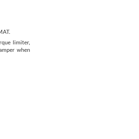
RMAT.
rque limiter,
 damper when