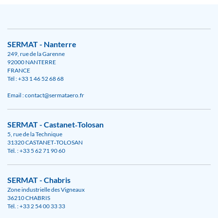
SERMAT - Nanterre
249, rue de la Garenne
92000 NANTERRE
FRANCE
Tél : +33 1 46 52 68 68
Email : contact@sermataero.fr
SERMAT - Castanet‑Tolosan
5, rue de la Technique
31320 CASTANET‑TOLOSAN
Tél. : +33 5 62 71 90 60
SERMAT - Chabris
Zone industrielle des Vigneaux
36210 CHABRIS
Tél. : +33 2 54 00 33 33